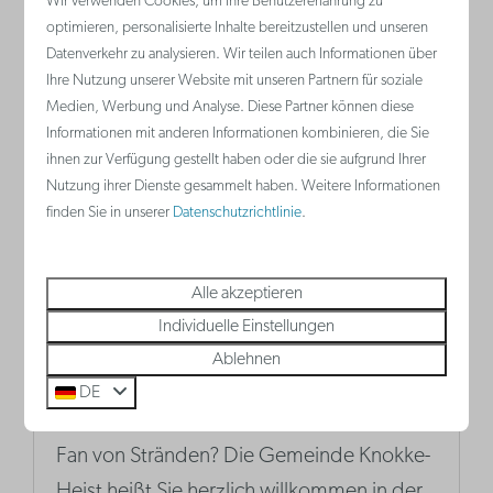
Wir verwenden Cookies, um Ihre Benutzererfahrung zu
optimieren, personalisierte Inhalte bereitzustellen und unseren
Datenverkehr zu analysieren. Wir teilen auch Informationen über
Mehr
Ihre Nutzung unserer Website mit unseren Partnern für soziale
Medien, Werbung und Analyse. Diese Partner können diese
Informationen mit anderen Informationen kombinieren, die Sie
ihnen zur Verfügung gestellt haben oder die sie aufgrund Ihrer
Nutzung ihrer Dienste gesammelt haben. Weitere Informationen
finden Sie in unserer
Datenschutzrichtlinie
.
Alle akzeptieren
Individuelle Einstellungen
Ablehnen
Sportoase Duinenwater
DE
Sie sind eine echte Wasserratte, aber kein
Fan von Stränden? Die Gemeinde Knokke-
Heist heißt Sie herzlich willkommen in der