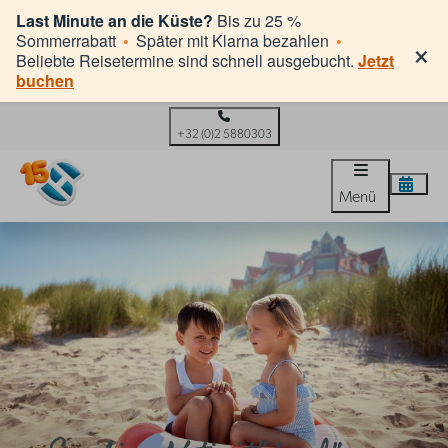
Last Minute an die Küste?
Bis zu 25 %
×
Sommerrabatt
•
Später mit Klarna bezahlen
•
Beliebte Reisetermine sind schnell ausgebucht.
Jetzt
buchen
+32 (0)2 5880303
Menü