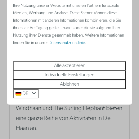
Ihre Nutzung unserer Website mit unseren Partnern für soziale
Medien, Werbung und Analyse. Diese Partner können diese
Informationen mit anderen Informationen kombinieren, die Sie
ihnen zur Verfügung gestellt haben oder die sie aufgrund Ihrer
Nutzung ihrer Dienste gesammelt haben. Weitere Informationen
finden Sie in unserer
Datenschutzrichtlinie
.
Alle akzeptieren
Individuelle Einstellungen
Wassersport
Ablehnen
Was ist schöner, als Sport und Meer zu
DE
kombinieren? Die Wassersportclubs De
Windhaan und The Surfing Elephant bieten
eine ganze Reihe von Aktivitäten in De
Haan an.