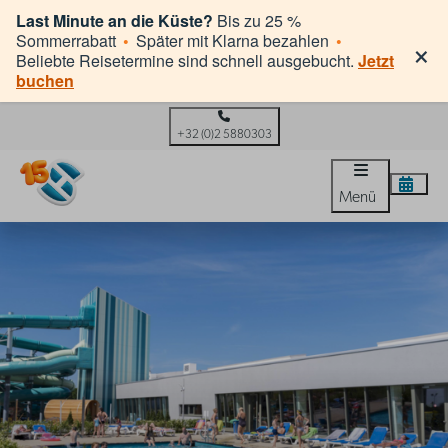
Last Minute an die Küste?
Bis zu 25 %
×
Sommerrabatt
•
Später mit Klarna bezahlen
•
Beliebte Reisetermine sind schnell ausgebucht.
Jetzt
buchen
+32 (0)2 5880303
Menü