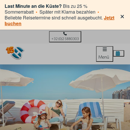
Last Minute an die Küste?
Bis zu 25 %
×
Sommerrabatt
•
Später mit Klarna bezahlen
•
Beliebte Reisetermine sind schnell ausgebucht.
Jetzt
buchen
+32 (0)2 5880303
Menü