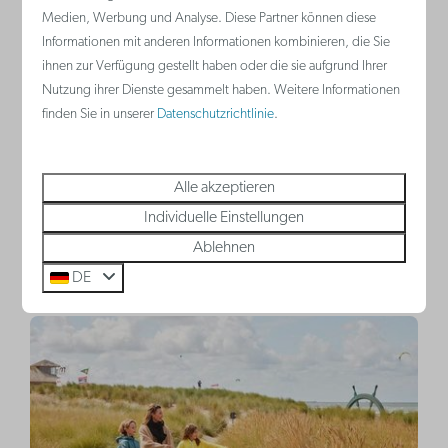
Medien, Werbung und Analyse. Diese Partner können diese
Informationen mit anderen Informationen kombinieren, die Sie
ihnen zur Verfügung gestellt haben oder die sie aufgrund Ihrer
Nutzung ihrer Dienste gesammelt haben. Weitere Informationen
finden Sie in unserer
Datenschutzrichtlinie
.
Alle akzeptieren
Individuelle Einstellungen
Sommerferien
Ablehnen
DE