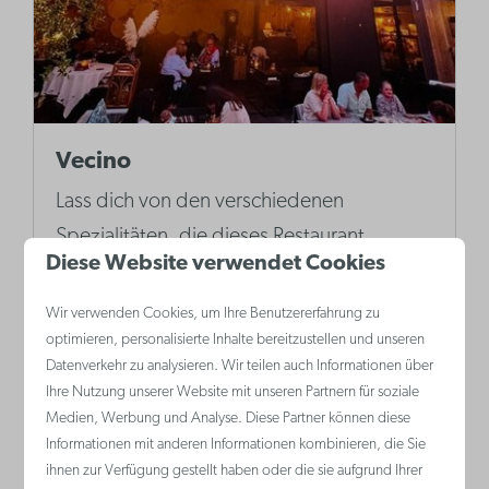
Vecino
Lass dich von den verschiedenen
Spezialitäten, die dieses Restaurant
Diese Website verwendet Cookies
serviert, verführen. Wähle selbst deine
kleinen Sharing-Gerichte oder entscheide
Wir verwenden Cookies, um Ihre Benutzererfahrung zu
dich für ein Überraschungsmenü und
optimieren, personalisierte Inhalte bereitzustellen und unseren
Datenverkehr zu analysieren. Wir teilen auch Informationen über
genieße das gemütliche Interieur und die
Ihre Nutzung unserer Website mit unseren Partnern für soziale
umfangreiche Getränkekarte.
Medien, Werbung und Analyse. Diese Partner können diese
Informationen mit anderen Informationen kombinieren, die Sie
ihnen zur Verfügung gestellt haben oder die sie aufgrund Ihrer