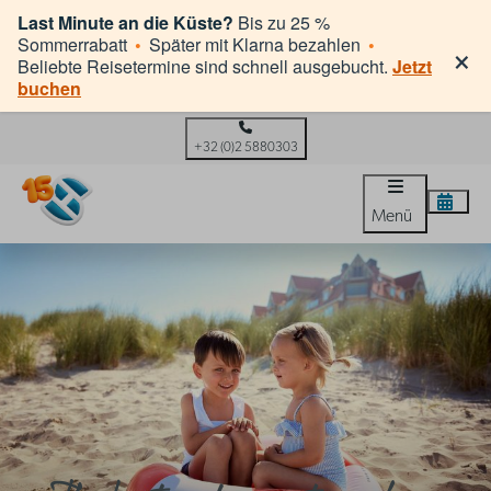
Last Minute an die Küste?
Bis zu 25 %
×
Sommerrabatt
•
Später mit Klarna bezahlen
•
Beliebte Reisetermine sind schnell ausgebucht.
Jetzt
buchen
+32 (0)2 5880303
Menü