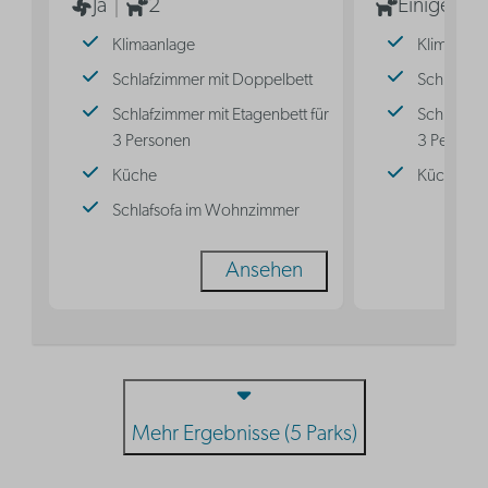
Ja
2
Einige
Klimaanlage
Klimaanla
Schlafzimmer mit Doppelbett
Schlafnis
Schlafzimmer mit Etagenbett für
Schlafnisc
3 Personen
3 Persone
Küche
Küche
Schlafsofa im Wohnzimmer
Ansehen
Mehr Ergebnisse (5 Parks)