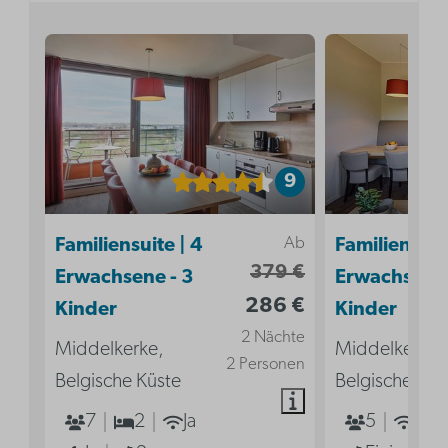
9
Ab
Familiensuite | 4
Familiensuit
379 €
Erwachsene - 3
Erwachsene 
286 €
Kinder
Kinder
2 Nächte
Middelkerke,
Middelkerke,
2 Personen
Belgische Küste
Belgische Küs
7
2
Ja
5
Ja