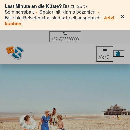
Last Minute an die Küste?
Bis zu 25 %
×
Sommerrabatt
•
Später mit Klarna bezahlen
•
Beliebte Reisetermine sind schnell ausgebucht.
Jetzt
buchen
+32 (0)2 5880303
Menü