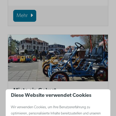
Mehr
Miete ein Gokart
Diese Website verwendet Cookies
In De Haan kann man an verschiedenen
Wir verwenden Cookies, um Ihre Benutzererfahrung zu
Stellen Gokarts und Fahrräder mieten.
optimieren, personalisierte Inhalte bereitzustellen und unseren