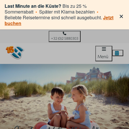
Last Minute an die Küste?
Bis zu 25 %
×
Sommerrabatt
•
Später mit Klarna bezahlen
•
Beliebte Reisetermine sind schnell ausgebucht.
Jetzt
buchen
+32 (0)2 5880303
Menü