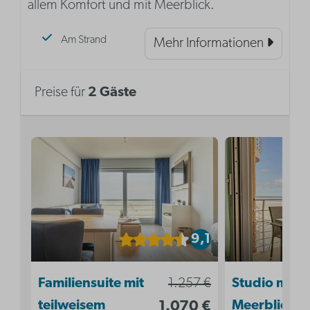
allem Komfort und mit Meerblick.
Am Strand
Mehr Informationen
Preise für
2 Gäste
9,1
Familiensuite mit
1.257 €
Studio mit
teilweisem
1.070 €
Meerblick | 