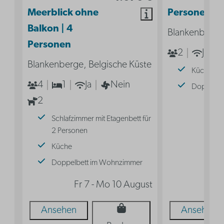
Meerblick ohne
Personen
Balkon | 4
Blankenberge,
Personen
2
Ja
Blankenberge, Belgische Küste
Küche
4
1
Ja
Nein
Doppelbe
2
Fr 
Schlafzimmer mit Etagenbett für
2 Personen
Küche
Doppelbett im Wohnzimmer
Fr 7 - Mo 10 August
Ansehen
Ansehen