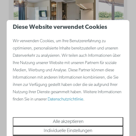
Diese Website verwendet Cookies
9
Wir verwenden Cookies, um Ihre Benutzererfahrung zu
optimieren, personalisierte Inhalte bereitzustellen und unseren
Familiensuite | 2
843 €
Barrierefrei
Datenverkehr zu analysieren. Wir teilen auch Informationen über
Erwachsene - 3
717 €
Studio | 2 
Ihre Nutzung unserer Website mit unseren Partnern für soziale
Medien, Werbung und Analyse. Diese Partner können diese
Kinder
Nieuwpoort ,
Informationen mit anderen Informationen kombinieren, die Sie
Nieuwpoort , Belgische Küste
Belgische Küs
ihnen zur Verfügung gestellt haben oder die sie aufgrund Ihrer
Nutzung ihrer Dienste gesammelt haben. Weitere Informationen
5
1
Ja
Ja
2
Ja
finden Sie in unserer
Datenschutzrichtlinie
.
Einige
Klimaanla
Klimaanlage
Küche
Alle akzeptieren
Schlafnische mit Etagenbett für
Doppelbe
Individuelle Einstellungen
3 Personen