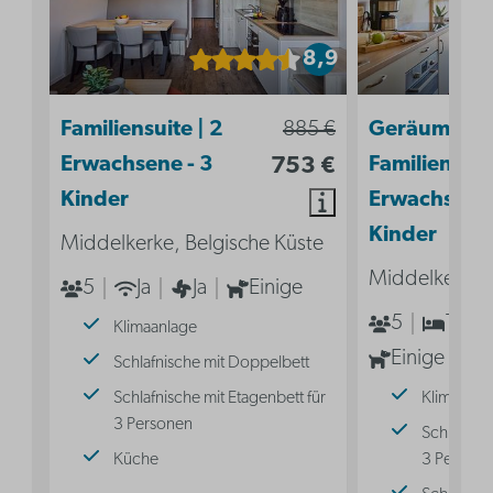
8,9
Familiensuite | 2
885 €
Geräumige
Erwachsene - 3
753 €
Familiensuit
Kinder
Erwachsene 
Kinder
Middelkerke, Belgische Küste
Middelkerke, 
5
Ja
Ja
Einige
5
1
Klimaanlage
Einige
Schlafnische mit Doppelbett
Schlafnische mit Etagenbett für
Klimaanla
3 Personen
Schlafnisc
Küche
3 Persone