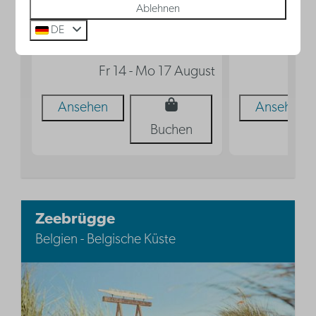
Fr 
Ablehnen
Schlafzimmer mit Doppelbett
DE
Küche
Fr 14 - Mo 17 August
Ansehen
Ansehen
Buchen
Zeebrügge
Belgien - Belgische Küste