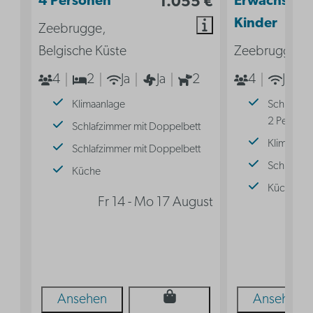
4 Personen
1.055 €
Erwachsene 
Kinder
Zeebrugge,
Belgische Küste
Zeebrugge, B
4
2
Ja
Ja
2
4
Ja
Klimaanlage
Schlafnisc
2 Persone
Schlafzimmer mit Doppelbett
Klimaanla
Schlafzimmer mit Doppelbett
Schlafnis
Küche
Küche
Fr 14 - Mo 17 August
Fr 
Ansehen
Ansehen