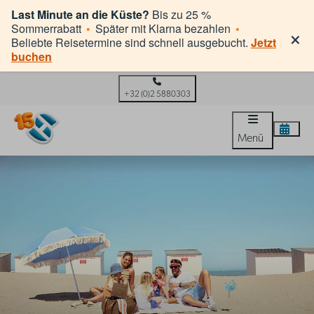
Last Minute an die Küste?
Bis zu 25 %
×
Sommerrabatt
•
Später mit Klarna bezahlen
•
Beliebte Reisetermine sind schnell ausgebucht.
Jetzt
buchen
+32 (0)2 5880303
Menü