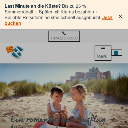
Last Minute an die Küste?
Bis zu 25 %
×
Sommerrabatt
•
Später mit Klarna bezahlen
•
Beliebte Reisetermine sind schnell ausgebucht.
Jetzt
buchen
+32 (0)2 5880303
Menü
Ein romantischer Ausflug