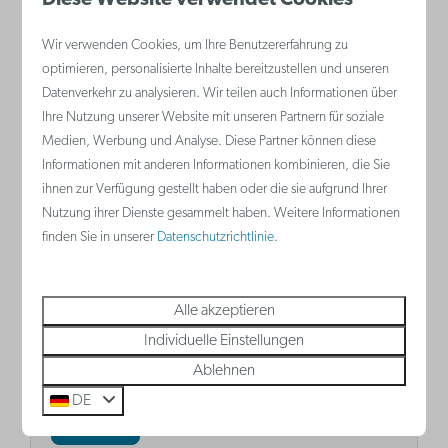
Wir verwenden Cookies, um Ihre Benutzererfahrung zu
optimieren, personalisierte Inhalte bereitzustellen und unseren
Datenverkehr zu analysieren. Wir teilen auch Informationen über
Ihre Nutzung unserer Website mit unseren Partnern für soziale
Medien, Werbung und Analyse. Diese Partner können diese
Informationen mit anderen Informationen kombinieren, die Sie
ihnen zur Verfügung gestellt haben oder die sie aufgrund Ihrer
Dachrestaurant Njord
Nutzung ihrer Dienste gesammelt haben. Weitere Informationen
Auf der siebten und achten Etage des
finden Sie in unserer
Datenschutzrichtlinie
.
ABC-Kreuzfahrtgebäudes in Zeebrugge
befindet sich das Rooftop-Restaurant
Alle akzeptieren
Njord.
Individuelle Einstellungen
Ablehnen
DE
Mehr