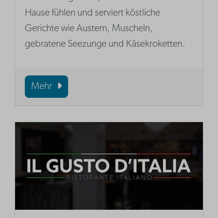
Hause fühlen und serviert köstliche
Gerichte wie Austern, Muscheln,
gebratene Seezunge und Käsekroketten.
Mehr