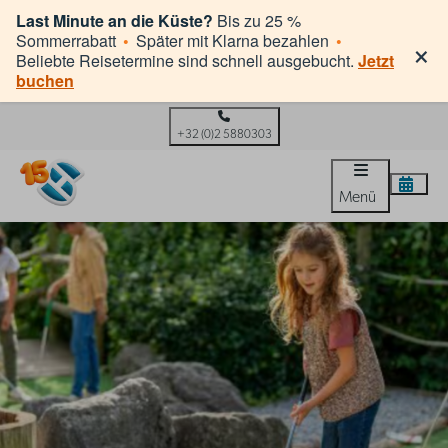
Last Minute an die Küste?
Bis zu 25 %
×
Sommerrabatt
•
Später mit Klarna bezahlen
•
Beliebte Reisetermine sind schnell ausgebucht.
Jetzt
buchen
+32 (0)2 5880303
Menü