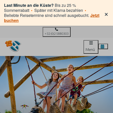
Last Minute an die Küste?
Bis zu 25 %
×
Sommerrabatt
•
Später mit Klarna bezahlen
•
Beliebte Reisetermine sind schnell ausgebucht.
Jetzt
buchen
+32 (0)2 5880303
Menü