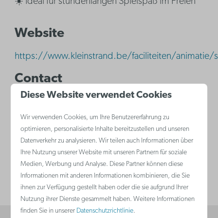
☀️ Ideal für stundenlangen Spielspaß im Freien
Website
https://www.kleinstrand.be/faciliteiten/animatie/
Contact
Diese Website verwendet Cookies
Tel.
+32 (0)50 81 14 40
Wir verwenden Cookies, um Ihre Benutzererfahrung zu
E-mail:
info@kleinstrand.be
optimieren, personalisierte Inhalte bereitzustellen und unseren
Datenverkehr zu analysieren. Wir teilen auch Informationen über
Ihre Nutzung unserer Website mit unseren Partnern für soziale
Adresse
Medien, Werbung und Analyse. Diese Partner können diese
Informationen mit anderen Informationen kombinieren, die Sie
Varsenareweg 29, 8490 Jabbeke
ihnen zur Verfügung gestellt haben oder die sie aufgrund Ihrer
Nutzung ihrer Dienste gesammelt haben. Weitere Informationen
finden Sie in unserer
Datenschutzrichtlinie
.