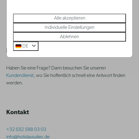
Bezahlen Sie sicher
Alle akzeptieren
Individuelle Einstellungen
Ablehnen
DE
Häufig gestellte Fragen
Haben Sie eine Frage? Dann besuchen Sie unseren
Kundendienst
, wo Sie hoffentlich schnell eine Antwort finden
werden.
Kontakt
+32 (0)2 588 03 03
info@holidaysuites.de