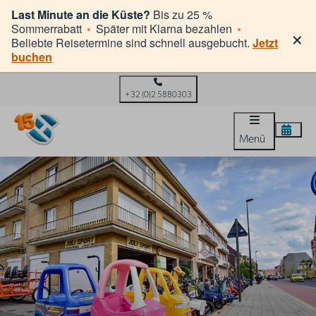
Last Minute an die Küste?
Bis zu 25 %
×
Sommerrabatt
•
Später mit Klarna bezahlen
•
Beliebte Reisetermine sind schnell ausgebucht.
Jetzt
buchen
+32 (0)2 5880303
Menü