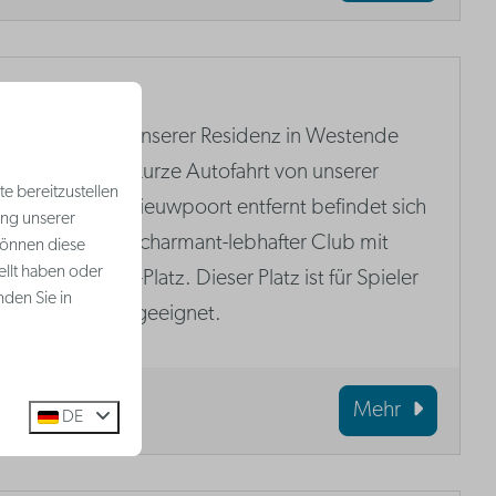
Westgolf
In Gehweite unserer Residenz in Westende
und nur eine kurze Autofahrt von unserer
e bereitzustellen
Residenz in Nieuwpoort entfernt befindet sich
ung unserer
Westgolf, ein charmant-lebhafter Club mit
können diese
ellt haben oder
einem 9-Loch-Platz. Dieser Platz ist für Spieler
nden Sie in
aller Niveaus geeignet.
Mehr
DE