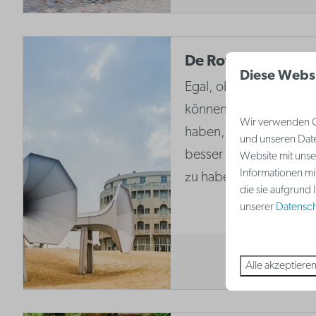
De Rotonde
Diese Webs
Egal, ob Sie Architektur
können Westende einfa
Wir verwenden Co
haben, ohne das Grand
und unseren Date
besser bekannt als 'D
Website mit unse
Informationen mi
zu haben.
die sie aufgrund
unserer
Datenschu
Alle akzeptiere