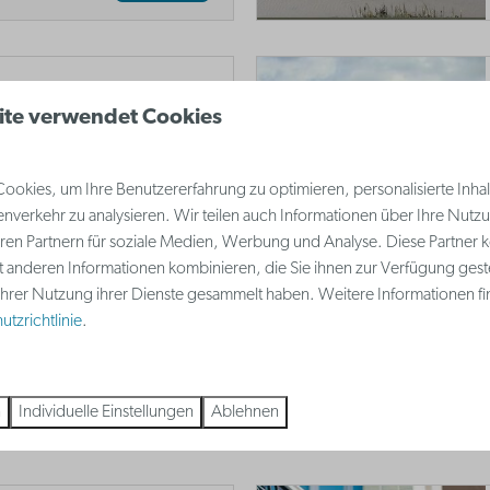
ite verwendet Cookies
 lieben oder nicht, Sie
ch nicht besucht
okies, um Ihre Benutzererfahrung zu optimieren, personalisierte Inhalt
 Hôtel Belle Vue,
nverkehr zu analysieren. Wir teilen auch Informationen über Ihre Nutz
e Rotonde', bewundert
ren Partnern für soziale Medien, Werbung und Analyse. Diese Partner 
t anderen Informationen kombinieren, die Sie ihnen zur Verfügung gest
 Ihrer Nutzung ihrer Dienste gesammelt haben. Weitere Informationen fi
tzrichtlinie
.
Mehr
n
Individuelle Einstellungen
Ablehnen