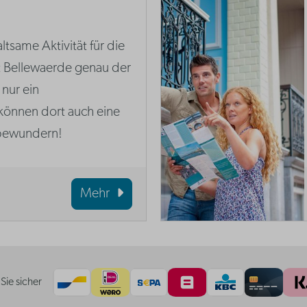
ltsame Aktivität für die
t Bellewaerde genau der
t nur ein
können dort auch eine
 bewundern!
Mehr
Sie sicher