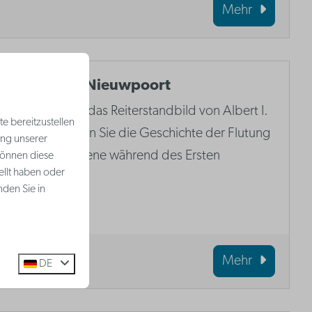
Mehr
Westfront Nieuwpoort
Besuchen Sie das Reiterstandbild von Albert I.
e bereitzustellen
und entdecken Sie die Geschichte der Flutung
ung unserer
der Polderebene während des Ersten
können diese
ellt haben oder
Weltkriegs.
nden Sie in
Mehr
DE