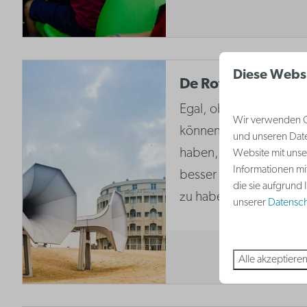
Diese Webs
De Rotonde
Egal, ob Sie Architektur
Wir verwenden Co
können Westende einfa
und unseren Date
haben, ohne das Grand
Website mit unse
Informationen mi
besser bekannt als 'D
die sie aufgrund
zu haben.
unserer
Datenschu
Alle akzeptiere