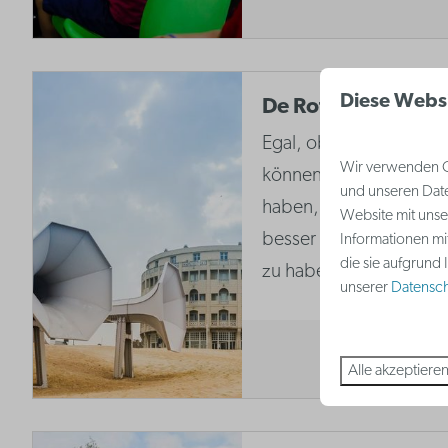
Diese Webs
De Rotonde
Egal, ob Sie Architektur
Wir verwenden Co
können Westende einfa
und unseren Date
haben, ohne das Grand
Website mit unse
besser bekannt als 'D
Informationen mi
die sie aufgrund
zu haben.
unserer
Datenschu
Alle akzeptiere