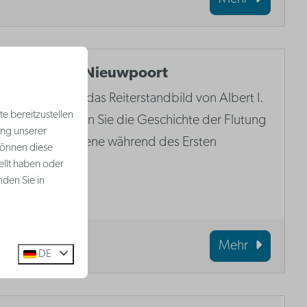
Westfront Nieuwpoort
Besuchen Sie das Reiterstandbild von Albert I.
e bereitzustellen
und entdecken Sie die Geschichte der Flutung
ung unserer
der Polderebene während des Ersten
können diese
Weltkriegs.
ellt haben oder
nden Sie in
Mehr
DE