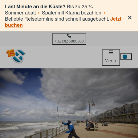
Last Minute an die Küste?
Bis zu 25 %
×
Sommerrabatt
•
Später mit Klarna bezahlen
•
Beliebte Reisetermine sind schnell ausgebucht.
Jetzt
buchen
+32 (0)2 5880303
Menü