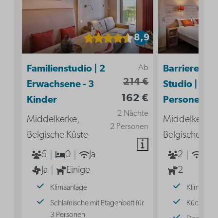
8,9
Ab
Familienstudio | 2
Barrierefrei
214 €
Erwachsene - 3
Studio | 2
162 €
Kinder
Personen
2 Nächte
Middelkerke,
Middelkerke,
2 Personen
Belgische Küste
Belgische Küs
5
0
Ja
2
Ja
Ja
Einige
2
Klimaanlage
Klimaanla
Schlafnische mit Etagenbett für
Küche
3 Personen