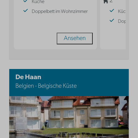
2
Küche
Doppelbett im Wohnzimmer
Küche
Doppelbe
Ansehen
De Haan
Belgien - Belgische Küste