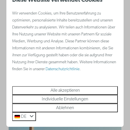
Diese Website verwendet Cookies
2
Ja
Ja
2
2
Klimaanla
Wir verwenden Cookies, um Ihre Benutzererfahrung zu
optimieren, personalisierte Inhalte bereitzustellen und unseren
Klimaanlage
Küche
Datenverkehr zu analysieren. Wir teilen auch Informationen über
Küche
Schlafsof
Ihre Nutzung unserer Website mit unseren Partnern für soziale
Doppelbett im Wohnzimmer
Doppelbe
Medien, Werbung und Analyse. Diese Partner können diese
Informationen mit anderen Informationen kombinieren, die Sie
ihnen zur Verfügung gestellt haben oder die sie aufgrund Ihrer
Ansehen
Nutzung ihrer Dienste gesammelt haben. Weitere Informationen
finden Sie in unserer
Datenschutzrichtlinie
.
Alle akzeptieren
Nieuwpoort
Individuelle Einstellungen
Belgien - Belgische Küste
Ablehnen
DE