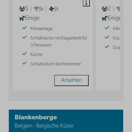
5
Ja
Ja
2
Ja
Einige
Einige
Klimaanlage
Klimaanla
Schlafnische mit Etagenbett für
Küche
3 Personen
Doppelbe
Küche
Schlafsofa im Wohnzimmer
Ansehen
Blankenberge
Belgien - Belgische Küste