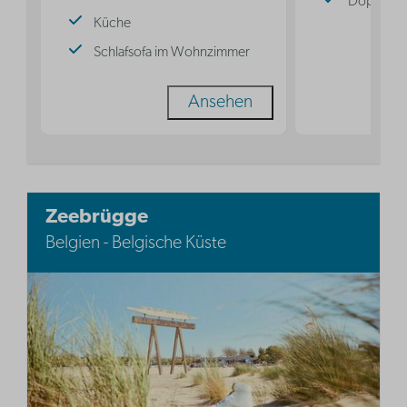
Doppelbe
Küche
Schlafsofa im Wohnzimmer
Ansehen
Zeebrügge
Belgien - Belgische Küste