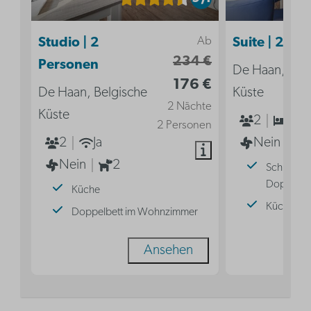
Ab
Studio | 2
Suite | 2 Pe
234 €
Personen
De Haan, Bel
176 €
De Haan, Belgische
Küste
2 Nächte
Küste
2
1
2 Personen
2
Ja
Nein
Nein
2
Schlafzim
Doppelbe
Küche
Küche
Doppelbett im Wohnzimmer
Ansehen