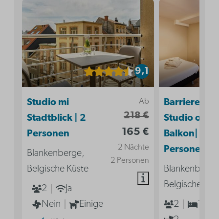
9,1
Ab
Studio mi
Barrierefrei
218 €
Stadtblick | 2
Studio ohne
165 €
Personen
Balkon| 2
2 Nächte
Personen
Blankenberge,
2 Personen
Belgische Küste
Blankenberge
Belgische Küs
2
Ja
Nein
Einige
2
1