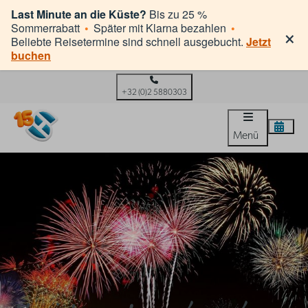
Last Minute an die Küste?
Bis zu 25 %
×
Sommerrabatt
•
Später mit Klarna bezahlen
•
Beliebte Reisetermine sind schnell ausgebucht.
Jetzt
buchen
+32 (0)2 5880303
Menü