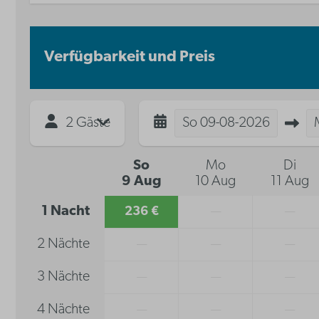
Verfügbarkeit und Preis
2 Gäste
So
09-08-2026
So
Mo
Di
9 Aug
10 Aug
11 Aug
1 Nacht
236 €
—
—
2 Nächte
—
—
—
3 Nächte
—
—
—
4 Nächte
—
—
—