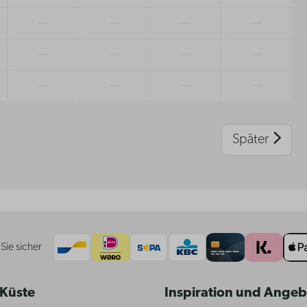
—
—
—
—
—
—
—
—
—
—
—
—
Später
Sie sicher
 Küste
Inspiration und Ange