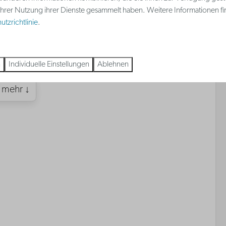
 Ihrer Nutzung ihrer Dienste gesammelt haben. Weitere Informationen fi
t
Schlafzimmer mit
tzrichtlinie
.
Doppelbett
hlafzimmer
Schlafzimmer mit 2
Einzelbetten
n
Individuelle Einstellungen
Ablehnen
 mehr ↓