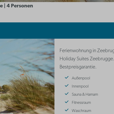
e | 4 Personen
Ferienwohnung in Zeebrugg
Holiday Suites Zeebrugge
Bestpreisgarantie.
Außenpool
Innenpool
Sauna & Hamam
Fitnessraum
Waschraum