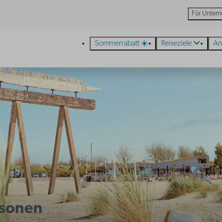
Für Unter
Sommerrabatt ☀️
Reiseziele
An
rsonen