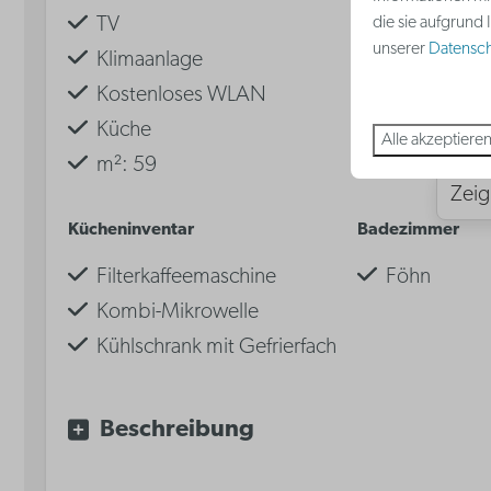
die sie aufgrund
TV
Doppelbet
unserer
Datenschu
Klimaanlage
Einzelbett
Kostenloses WLAN
Privates Sc
Küche
Alle akzeptiere
m²: 59
Zeig
Kücheninventar
Badezimmer
Filterkaffeemaschine
Föhn
Kombi-Mikrowelle
Kühlschrank mit Gefrierfach
Waterkoker
Keramikkochfeld
Beschreibung
Spülmaschine