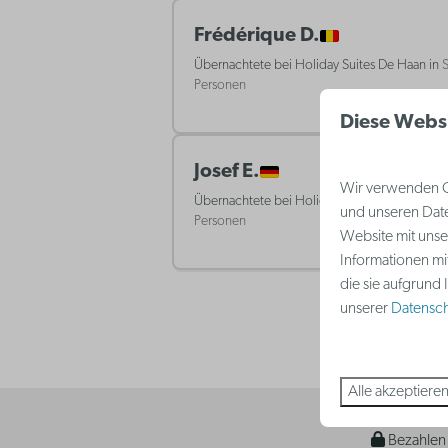
Frédérique D.
Übernachtete bei Holiday Suites De Haan in
S
Personen
Diese Webs
Josef E.
Wir verwenden Co
Übernachtete bei Holiday Suites De Haan in
S
und unseren Date
Personen
Website mit unse
Informationen mi
die sie aufgrund
unserer
Datenschu
Alle akzeptiere
Bezahlen 