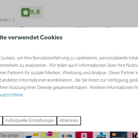
9,8
tudio | 2
Bien.pense, juste ce qu'il faut pour 2 jours
ite verwendet Cookies
10,0
okies, um Ihre Benutzererfahrung zu optimieren, personalisierte Inhalt
uite | 2
nverkehr zu analysieren. Wir teilen auch Informationen über Ihre Nutz
die Nähe zum Meer und zur Natur
ren Partnern für soziale Medien, Werbung und Analyse. Diese Partner 
t anderen Informationen kombinieren, die Sie ihnen zur Verfügung gest
 Ihrer Nutzung ihrer Dienste gesammelt haben. Weitere Informationen fi
tzrichtlinie
.
Weitere Bewertungen laden
n
Individuelle Einstellungen
Ablehnen
Sie sicher