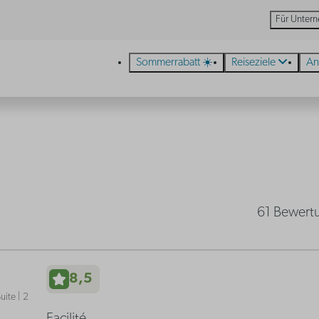
Für Unter
Sommerrabatt ☀️
Reiseziele
An
61 Bewert
8,5
uite | 2