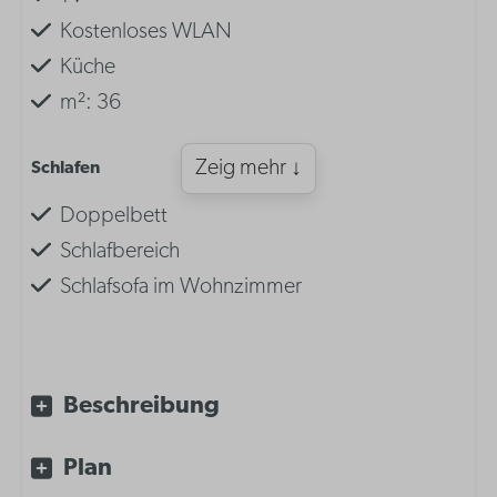
Kostenloses WLAN
Küche
m²: 36
Zeig mehr ↓
Schlafen
Doppelbett
Schlafbereich
Schlafsofa im Wohnzimmer
Einrichtung
Schlafsofa im Wohnzimmer
Beschreibung
Doppelbett im Wohnzimmer
Plan