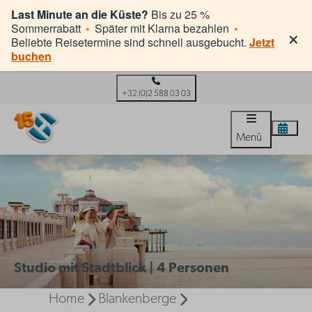
Last Minute an die Küste?
Bis zu 25 %
×
Sommerrabatt
•
Später mit Klarna bezahlen
•
Beliebte Reisetermine sind schnell ausgebucht.
Jetzt
buchen
+32 (0)2 588 03 03
Menü
Studio mit Stadtblick | 4 Personen
Home
Blankenberge