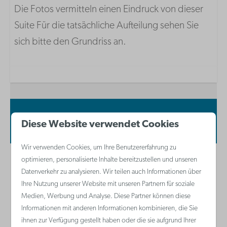
Kücheninventar
Die Fotos vermitteln einen Eindruck von dieser
Filterkaffeemaschine
Suite Für die tatsächliche Aufteilung sehen Sie
Kombi-Mikrowelle
sich bitte den Grundriss an.
Kühlschrank
Waterkoker
Keramikkochfeld
Spülmaschine
Verfügbarkeit und Preis
Diese Website verwendet Cookies
Badezimmer
Wir verwenden Cookies, um Ihre Benutzererfahrung zu
Föhn
optimieren, personalisierte Inhalte bereitzustellen und unseren
2 Gäste
Datenverkehr zu analysieren. Wir teilen auch Informationen über
Ihre Nutzung unserer Website mit unseren Partnern für soziale
Medien, Werbung und Analyse. Diese Partner können diese
So
09-08-2026
Mo
10-08-2026
Informationen mit anderen Informationen kombinieren, die Sie
ihnen zur Verfügung gestellt haben oder die sie aufgrund Ihrer