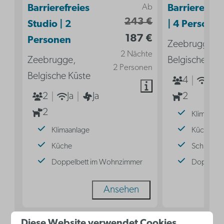
Ab
Barrierefreies
Barrierefreie
243 €
Studio | 2
| 4 Persone
187 €
Personen
Zeebrugge,
2 Nächte
Zeebrugge,
Belgische Küs
2 Personen
Belgische Küste
4
Ja
2
Ja
Ja
2
2
Klimaanla
Klimaanlage
Küche
Küche
Schlafsof
Doppelbett im Wohnzimmer
Doppelbe
Ansehen
Diese Website verwendet Cookies