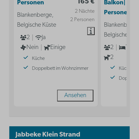
165 €
Personen
Balkon| 2
2 Nächte
Personen
Blankenberge,
2 Personen
Belgische Küste
Blankenberge
Belgische Küs
2
Ja
Nein
Einige
2
1
2
Küche
Doppelbett im Wohnzimmer
Küche
Doppelbe
Ansehen
Jabbeke Klein Strand