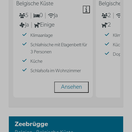
Belgische Küste
Belgische Küs
5
0
Ja
2
Ja
Ja
Einige
2
Klimaanlage
Klimaanla
Schlafnische mit Etagenbett für
Küche
3 Personen
Doppelbe
Küche
Schlafsofa im Wohnzimmer
Ansehen
Zeebrügge