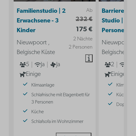
Ab
Familienstudio | 2
Barrierefrei
232 €
Erwachsene - 3
Studio | 2
175 €
Kinder
Personen
2 Nächte
Nieuwpoort ,
Nieuwpoort ,
2 Personen
Belgische Küste
Belgische Küs
5
Ja
Ja
2
Ja
Einige
Einige
Klimaanlage
Klimaanla
Schlafnische mit Etagenbett für
Küche
3 Personen
Doppelbe
Küche
Schlafsofa im Wohnzimmer