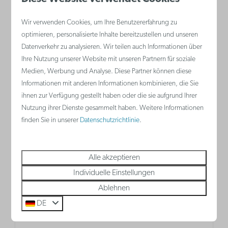
Wir verwenden Cookies, um Ihre Benutzererfahrung zu
Nieuwpoort
optimieren, personalisierte Inhalte bereitzustellen und unseren
Belgien - Belgische Küste
Datenverkehr zu analysieren. Wir teilen auch Informationen über
Ihre Nutzung unserer Website mit unseren Partnern für soziale
Medien, Werbung und Analyse. Diese Partner können diese
Informationen mit anderen Informationen kombinieren, die Sie
ihnen zur Verfügung gestellt haben oder die sie aufgrund Ihrer
Nutzung ihrer Dienste gesammelt haben. Weitere Informationen
finden Sie in unserer
Datenschutzrichtlinie
.
Alle akzeptieren
Neue Ferienwohnungen bei Holiday Suites
Individuelle Einstellungen
Nieuwpoort! Übernachten in Belgiens
Ablehnen
Küstenstadt Nr. 1. Wussten Sie, dass
DE
Haustiere bei uns willkommen sind?