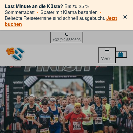
Last Minute an die Küste?
Bis zu 25 %
×
Sommerrabatt
•
Später mit Klarna bezahlen
•
Beliebte Reisetermine sind schnell ausgebucht.
Jetzt
buchen
+32 (0)2 5880303
Menü