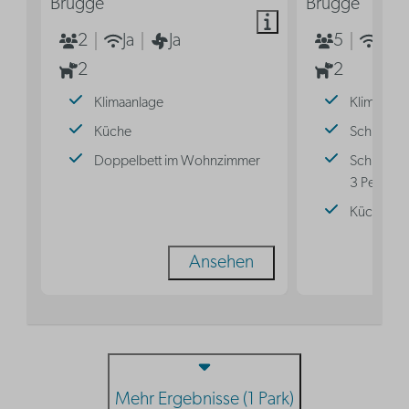
Brugge
Brugge
2
Ja
Ja
5
Ja
2
2
Klimaanlage
Klimaanla
Küche
Schlafnis
Doppelbett im Wohnzimmer
Schlafnisc
3 Persone
Küche
Ansehen
Mehr Ergebnisse (1 Park)