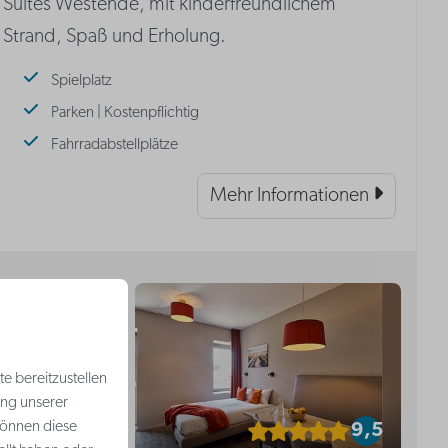
Suites Westende, mit kinderfreundlichem
Strand, Spaß und Erholung.
Spielplatz
Parken | Kostenpflichtig
Fahrradabstellplätze
Mehr Informationen
e bereitzustellen
ung unserer
können diese
9
9,5