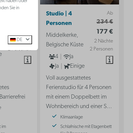
ellt haben oder
nden Sie in
Ab
Ab
s
Studio | 4
232 €
234 €
Personen
175 €
177 €
Middelkerke,
DE
2 Nächte
2 Nächte
Belgische Küste
2 Personen
2 Personen
e
4
Ja
Ja
Einige
Voll ausgestattetes
etes
Ferienstudio für 4 Personen
Barrierefrei
mit einem Doppelbett im
Wohnbereich und einer S
…
e
Klimaanlage
 im
Schlafnische mit Etagenbett