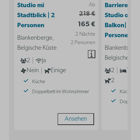
Ab
Studio mi
Barrierefrei
218 €
Stadtblick | 2
Studio ohne
165 €
Personen
Balkon| 2
2 Nächte
Personen
Blankenberge,
2 Personen
Belgische Küste
Blankenberge
Belgische Küs
2
Ja
Nein
Einige
2
1
2
Küche
Doppelbett im Wohnzimmer
Küche
Doppelbe
Ansehen