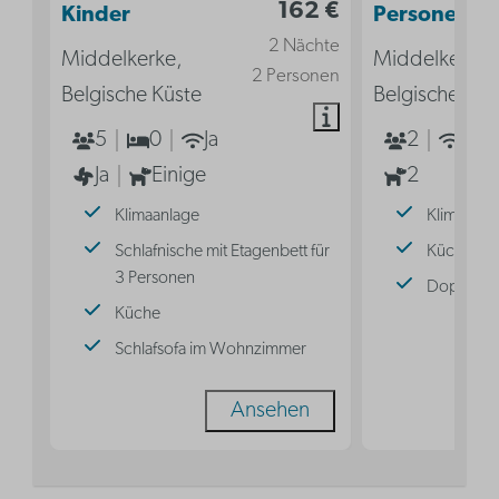
162 €
Kinder
Personen
2 Nächte
Middelkerke,
Middelkerke,
2 Personen
Belgische Küste
Belgische Küs
5
0
Ja
2
Ja
Ja
Einige
2
Klimaanlage
Klimaanla
Schlafnische mit Etagenbett für
Küche
3 Personen
Doppelbe
Küche
Schlafsofa im Wohnzimmer
Ansehen