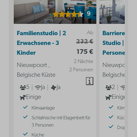
9
Ab
Familienstudio | 2
Barrierefrei
232 €
Erwachsene - 3
Studio | 2
175 €
Kinder
Personen
2 Nächte
Nieuwpoort ,
Nieuwpoort ,
2 Personen
Belgische Küste
Belgische Küs
5
Ja
Ja
2
Ja
Einige
Einige
Klimaanlage
Klimaanla
Schlafnische mit Etagenbett für
Küche
3 Personen
Doppelbe
Küche