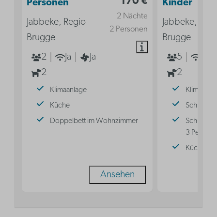
170 €
Personen
Kinder
2 Nächte
Jabbeke, Regio
Jabbeke, Reg
2 Personen
Brugge
Brugge
2
Ja
Ja
5
Ja
2
2
Klimaanlage
Klimaanla
Küche
Schlafnis
Doppelbett im Wohnzimmer
Schlafnisc
3 Persone
Küche
Ansehen