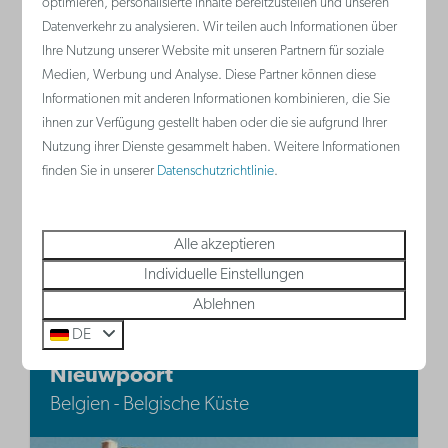
optimieren, personalisierte Inhalte bereitzustellen und unseren
2 Personen
Belgische Küste
Datenverkehr zu analysieren. Wir teilen auch Informationen über
4
Ja
Ihre Nutzung unserer Website mit unseren Partnern für soziale
2
Ja
Ja
2
Medien, Werbung und Analyse. Diese Partner können diese
2
Klimaanla
Informationen mit anderen Informationen kombinieren, die Sie
ihnen zur Verfügung gestellt haben oder die sie aufgrund Ihrer
Klimaanlage
Küche
Nutzung ihrer Dienste gesammelt haben. Weitere Informationen
Küche
Schlafsof
finden Sie in unserer
Datenschutzrichtlinie
.
Doppelbett im Wohnzimmer
Doppelbe
Alle akzeptieren
Ansehen
Individuelle Einstellungen
Ablehnen
DE
Nieuwpoort
Belgien - Belgische Küste