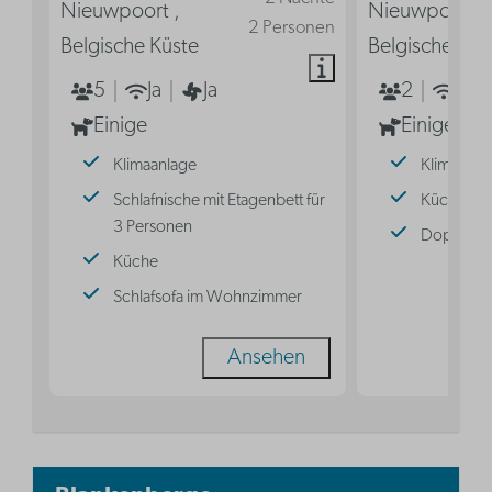
Nieuwpoort ,
Nieuwpoort ,
2 Personen
Belgische Küste
Belgische Küs
5
Ja
Ja
2
Ja
Einige
Einige
Klimaanlage
Klimaanla
Schlafnische mit Etagenbett für
Küche
3 Personen
Doppelbe
Küche
Schlafsofa im Wohnzimmer
Ansehen