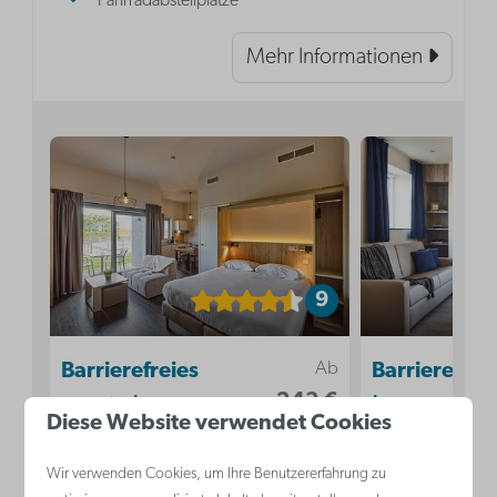
Fahrradabstellplätze
Mehr Informationen
9
Ab
Barrierefreies
Barrierefreie
243 €
Studio | 2
| 4 Persone
Diese Website verwendet Cookies
187 €
Personen
Zeebrugge,
2 Nächte
Wir verwenden Cookies, um Ihre Benutzererfahrung zu
Zeebrugge,
Belgische Küs