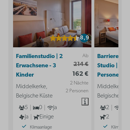
8,9
Ab
Familienstudio | 2
Barrierefrei
214 €
Erwachsene - 3
Studio | 2
162 €
Kinder
Personen
2 Nächte
Middelkerke,
Middelkerke,
2 Personen
Belgische Küste
Belgische Küs
5
0
Ja
2
Ja
Ja
Einige
2
Klimaanlage
Klimaanla