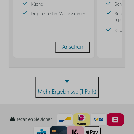
Küche
Schlafnis
Doppelbett im Wohnzimmer
Schlafnisc
3 Persone
Küche
Ansehen
Mehr Ergebnisse (1 Park)
Bezahlen Sie sicher