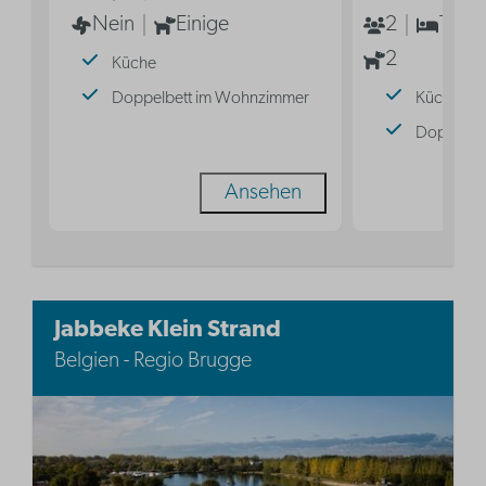
Nein
Einige
2
1
2
Küche
Doppelbett im Wohnzimmer
Küche
Doppelbe
Ansehen
Jabbeke Klein Strand
Belgien - Regio Brugge