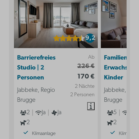
9,2
Ab
Barrierefreies
Familiensuit
226 €
Studio | 2
Erwachsene 
170 €
Personen
Kinder
2 Nächte
Jabbeke, Regio
Jabbeke, Reg
2 Personen
Brugge
Brugge
2
Ja
Ja
5
Ja
2
2
Klimaanlage
Klimaanla