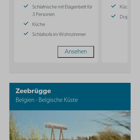
Schlafnische mit Etagenbett für
Küche
3 Personen
Doppelbe
Küche
Schlafsofa im Wohnzimmer
Ansehen
Zeebrügge
Belgien - Belgische Küste