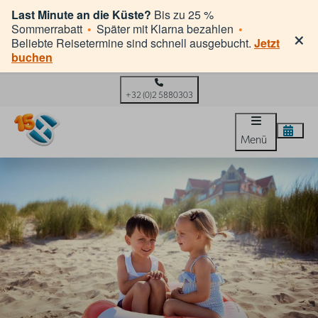
Last Minute an die Küste?
Bis zu 25 %
×
Sommerrabatt
•
Später mit Klarna bezahlen
•
Beliebte Reisetermine sind schnell ausgebucht.
Jetzt
buchen
+32 (0)2 5880303
Menü