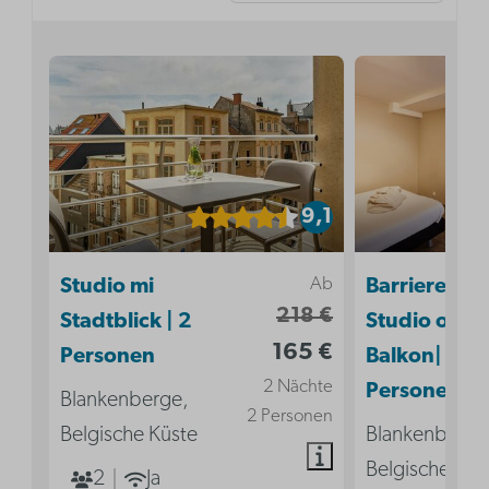
9,1
Ab
Studio mi
Barrierefrei
218 €
Stadtblick | 2
Studio ohne
165 €
Personen
Balkon| 2
2 Nächte
Personen
Blankenberge,
2 Personen
Belgische Küste
Blankenberge
Belgische Küs
2
Ja