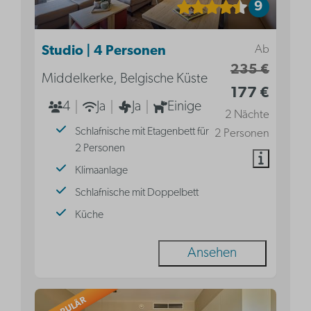
9
Ab
Studio | 4 Personen
235 €
Middelkerke, Belgische Küste
177 €
4
Ja
Ja
Einige
2 Nächte
Schlafnische mit Etagenbett für
2 Personen
2 Personen
Klimaanlage
Schlafnische mit Doppelbett
Küche
Ansehen
POPULÄR