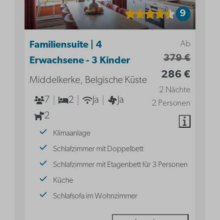
9
Ab
Familiensuite | 4
379 €
Erwachsene - 3 Kinder
286 €
Middelkerke, Belgische Küste
2 Nächte
7
2
Ja
Ja
2 Personen
2
Klimaanlage
Schlafzimmer mit Doppelbett
Schlafzimmer mit Etagenbett für 3 Personen
Küche
Schlafsofa im Wohnzimmer