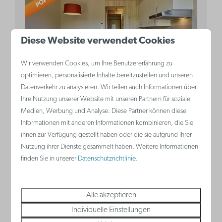
Diese Website verwendet Cookies
Wir verwenden Cookies, um Ihre Benutzererfahrung zu
8,9
optimieren, personalisierte Inhalte bereitzustellen und unseren
Datenverkehr zu analysieren. Wir teilen auch Informationen über
Ab
Familiensuite | 2
Ihre Nutzung unserer Website mit unseren Partnern für soziale
235 €
Medien, Werbung und Analyse. Diese Partner können diese
Erwachsene - 3 Kinder
Informationen mit anderen Informationen kombinieren, die Sie
177 €
Middelkerke, Belgische Küste
ihnen zur Verfügung gestellt haben oder die sie aufgrund Ihrer
2 Nächte
Nutzung ihrer Dienste gesammelt haben. Weitere Informationen
5
Ja
Ja
Einige
2 Personen
finden Sie in unserer
Datenschutzrichtlinie
.
Klimaanlage
Schlafnische mit Doppelbett
Alle akzeptieren
Schlafnische mit Etagenbett für 3 Personen
Individuelle Einstellungen
Küche