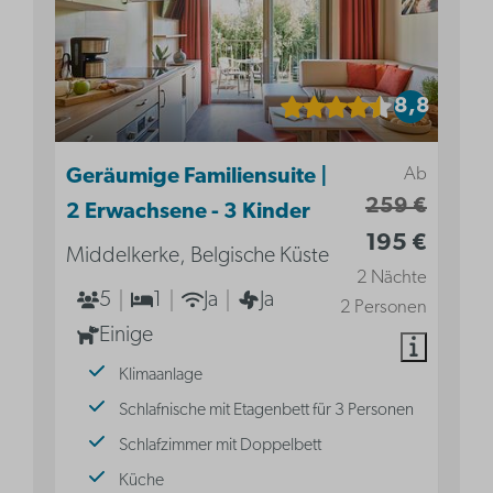
8,8
Ab
Geräumige Familiensuite |
259 €
2 Erwachsene - 3 Kinder
195 €
Middelkerke, Belgische Küste
2 Nächte
5
1
Ja
Ja
2 Personen
Einige
Klimaanlage
Schlafnische mit Etagenbett für 3 Personen
Schlafzimmer mit Doppelbett
Küche