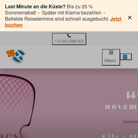
Last Minute an die Küste?
Bis zu 25 %
×
Sommerrabatt
•
Später mit Klarna bezahlen
•
Beliebte Reisetermine sind schnell ausgebucht.
Jetzt
buchen
+32 (0)2 5880303
Menü