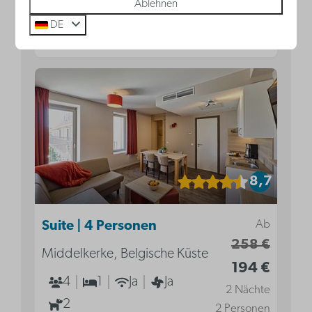
Ablehnen
DE
Ansehen
8,7
Ab
Suite | 4 Personen
258 €
Middelkerke, Belgische Küste
194 €
4
1
Ja
Ja
2 Nächte
2
2 Personen