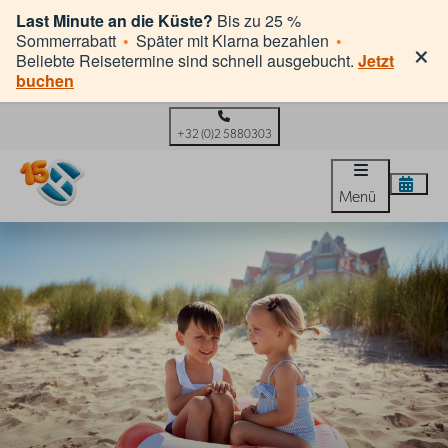
Last Minute an die Küste?
Bis zu 25 %
×
Sommerrabatt
•
Später mit Klarna bezahlen
•
Beliebte Reisetermine sind schnell ausgebucht.
Jetzt
buchen
+32 (0)2 5880303
Menü