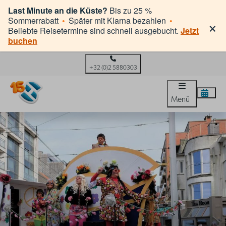
Last Minute an die Küste?
Bis zu 25 %
×
Sommerrabatt
•
Später mit Klarna bezahlen
•
Beliebte Reisetermine sind schnell ausgebucht.
Jetzt
buchen
+32 (0)2 5880303
Menü