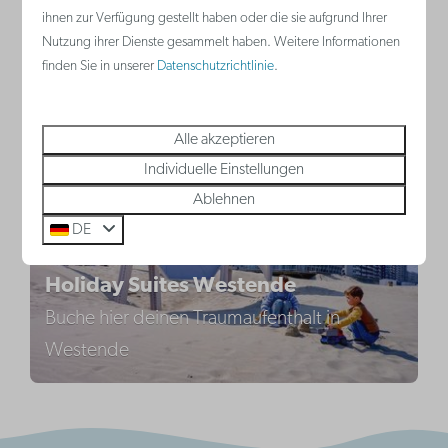
Holiday Suites Nieuwpoort
ihnen zur Verfügung gestellt haben oder die sie aufgrund Ihrer
Nutzung ihrer Dienste gesammelt haben. Weitere Informationen
Boek hier jouw droomverblijf in Nieuwpoort
finden Sie in unserer
Datenschutzrichtlinie
.
Holiday Suites Westende
Alle akzeptieren
Individuelle Einstellungen
Ablehnen
DE
Holiday Suites Westende
Buche hier deinen Traumaufenthalt in
Westende