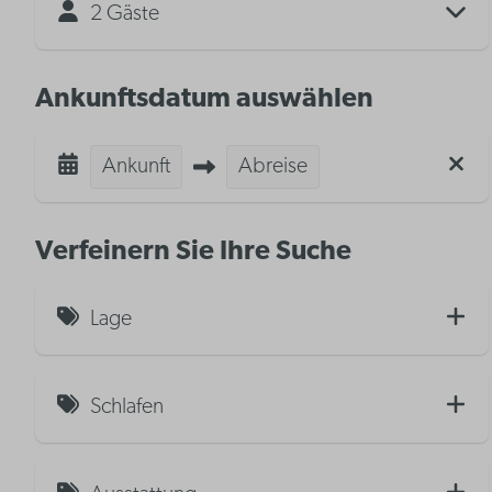
2 Gäste
Ankunftsdatum auswählen
Ankunft
Abreise
Verfeinern Sie Ihre Suche
Lage
Meerblick
Schlafen
Teilweiser Meerblick
Einzelbett (2)
Stadtblick