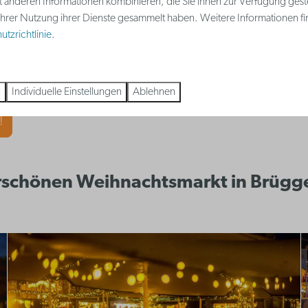
t anderen Informationen kombinieren, die Sie ihnen zur Verfügung gest
äten
, und den
einzigartigen Geist der
 Ihrer Nutzung ihrer Dienste gesammelt haben. Weitere Informationen fi
 sich bringt. Wählen Sie einen Urlaub, der
nicht nur
tzrichtlinie
.
Zweck unterstützt
. Machen Sie Ihren Aufenthalt in
unvergesslichen Erlebnis!
n
Individuelle Einstellungen
Ablehnen
!
rschönen Weihnachtsmarkt in Brügg