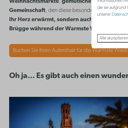
Informationen mi
Weihnachtsmärkte
,
gemütliche Winteraktivit
die sie aufgrund
Gemeinschaft
, den diese besondere Initiative mit
unserer
Datenschu
Ihr Herz erwärmt, sondern auch einen guten 
Brügge während der Warmste Week zu einem 
Alle akzeptiere
Buchen Sie Ihren Aufenthalt für die Warmste Week
Oh ja… Es gibt auch einen wunde