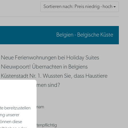
Sortieren nach: Preis niedrig - hoch
Belgien - Belgische Küste
Neue Ferienwohnungen bei Holiday Suites
Nieuwpoort! Übernachten in Belgiens
Küstenstadt Nr. 1. Wussten Sie, dass Haustiere
bei uns willkommen sind?
Innenpool
Sauna & Hamam
e bereitzustellen
ung unserer
Spielplatz
können diese
Parken | Kostenpflichtig