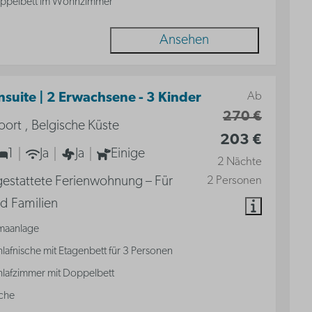
ppelbett im Wohnzimmer
Ansehen
Ab
nsuite | 2 Erwachsene - 3 Kinder
270 €
ort , Belgische Küste
203 €
1
Ja
Ja
Einige
2 Nächte
gestattete Ferienwohnung – Für
2 Personen
d Familien
imaanlage
lafnische mit Etagenbett für 3 Personen
hlafzimmer mit Doppelbett
che