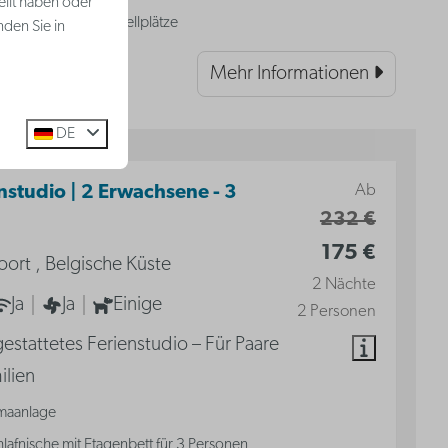
ellt haben oder
Fahrradabstellplätze
nden Sie in
Mehr Informationen
DE
Ab
nstudio | 2 Erwachsene - 3
232 €
175 €
ort , Belgische Küste
2 Nächte
Ja
Ja
Einige
2 Personen
gestattetes Ferienstudio – Für Paare
ilien
imaanlage
lafnische mit Etagenbett für 3 Personen