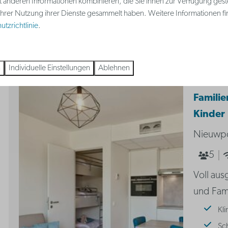
t anderen Informationen kombinieren, die Sie ihnen zur Verfügung gest
 Ihrer Nutzung ihrer Dienste gesammelt haben. Weitere Informationen fi
tzrichtlinie
.
n
Individuelle Einstellungen
Ablehnen
Familie
Kinder
Nieuwpo
5
Voll aus
und Fam
Kl
Sch