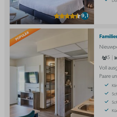
Do
9,1
POPULÄR
Familie
Nieuwpo
5
Voll aus
Paare un
Kl
Sch
Sc
Kü