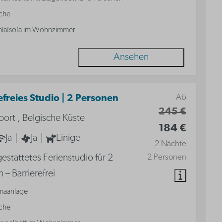
che
hlafsofa im Wohnzimmer
Ansehen
Ab
efreies Studio | 2 Personen
245 €
ort , Belgische Küste
184 €
Ja
Ja
Einige
2 Nächte
gestattetes Ferienstudio für 2
2 Personen
 – Barrierefrei
imaanlage
che