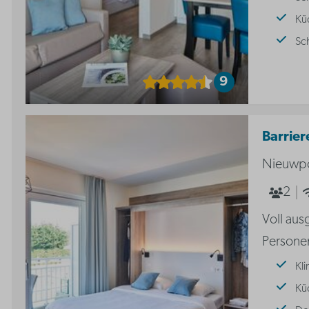
Kü
Sc
9
Barrier
Nieuwpo
2
Voll aus
Personen
Kl
Kü