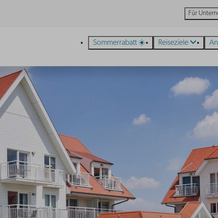
Für Unter
Sommerrabatt ☀️
Reiseziele
An